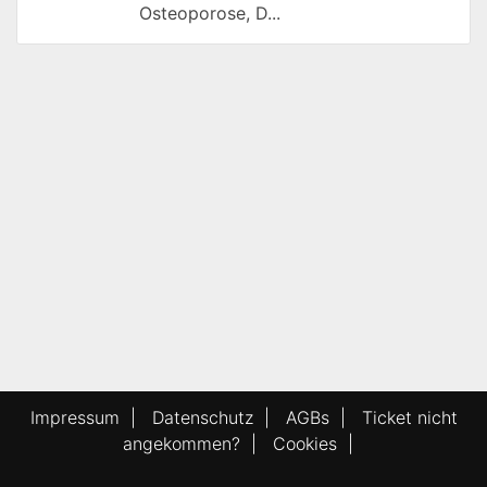
Osteoporose, D...
Impressum
|
Datenschutz
|
AGBs
|
Ticket nicht
angekommen?
|
Cookies
|