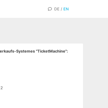
DE
/
EN
verkaufs-Systemes "TicketMachine":
22