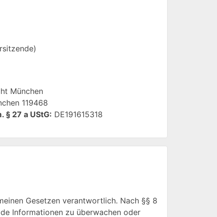
rsitzende)
ht München
chen 119468
. § 27 a UStG:
DE191615318
emeinen Gesetzen verantwortlich. Nach §§ 8
remde Informationen zu überwachen oder