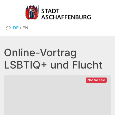
DE
/
EN
Online-Vortrag
LSBTIQ+ und Flucht
Not for sale