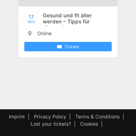
Gesund und fit älter
17
werden – Tipps für
NOV
die zweite
Online
Lebenshälfte
Tickets
Imprint
|
Privacy Policy
|
Terms & Conditions
|
Lost your tickets?
|
Cookies
|