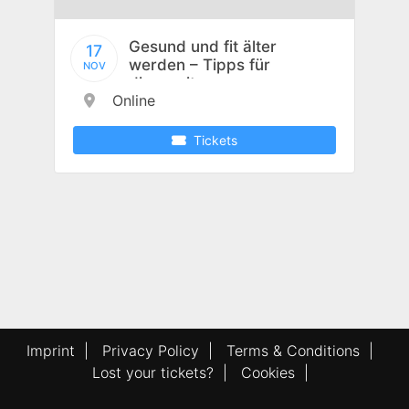
Gesund und fit älter
17
werden – Tipps für
NOV
die zweite
Online
Lebenshälfte
Tickets
Imprint
|
Privacy Policy
|
Terms & Conditions
|
Lost your tickets?
|
Cookies
|