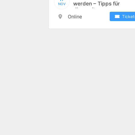
werden – Tipps für
NOV
die zweite
Lebenshälfte
Online
Ticket